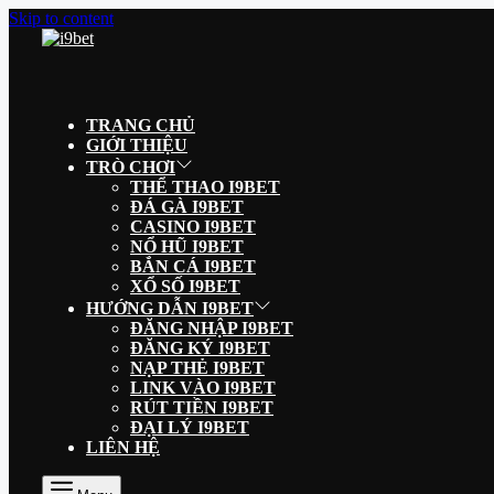
Skip to content
TRANG CHỦ
GIỚI THIỆU
TRÒ CHƠI
THỂ THAO I9BET
ĐÁ GÀ I9BET
CASINO I9BET
NỔ HŨ I9BET
BẮN CÁ I9BET
XỔ SỐ I9BET
HƯỚNG DẪN I9BET
ĐĂNG NHẬP I9BET
ĐĂNG KÝ I9BET
NẠP THẺ I9BET
LINK VÀO I9BET
RÚT TIỀN I9BET
ĐẠI LÝ I9BET
LIÊN HỆ