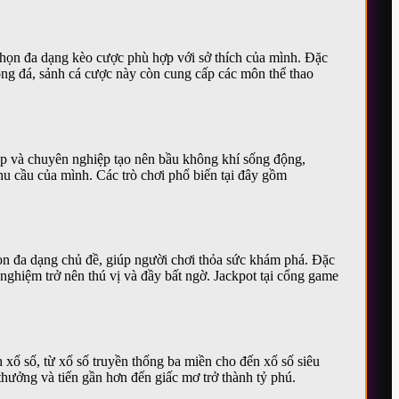
a chọn đa dạng kèo cược phù hợp với sở thích của mình. Đặc
 bóng đá, sảnh cá cược này còn cung cấp các môn thể thao
đẹp và chuyên nghiệp tạo nên bầu không khí sống động,
hu cầu của mình. Các trò chơi phổ biến tại đây gồm
à còn đa dạng chủ đề, giúp người chơi thỏa sức khám phá. Đặc
i nghiệm trở nên thú vị và đầy bất ngờ. Jackpot tại cổng game
h xổ số, từ xổ số truyền thống ba miền cho đến xổ số siêu
 thưởng và tiến gần hơn đến giấc mơ trở thành tỷ phú.