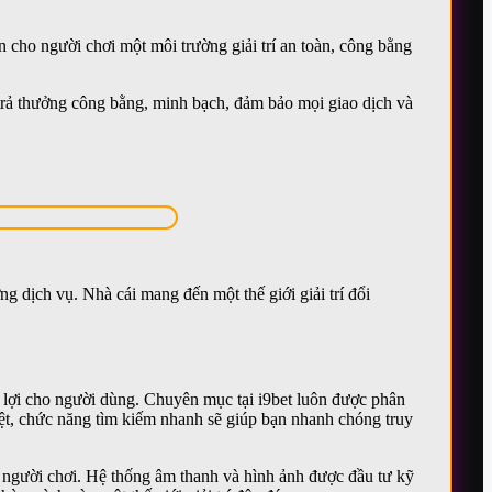
 cho người chơi một môi trường giải trí an toàn, công bằng
 trả thưởng công bằng, minh bạch, đảm bảo mọi giao dịch và
 dịch vụ. Nhà cái mang đến một thế giới giải trí đổi
ện lợi cho người dùng. Chuyên mục tại i9bet luôn được phân
iệt, chức năng tìm kiếm nhanh sẽ giúp bạn nhanh chóng truy
t người chơi. Hệ thống âm thanh và hình ảnh được đầu tư kỹ