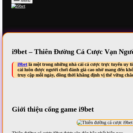
Menu
i9bet – Thiên Đường Cá Cược Vạn Ngư
i9bet
là một trong những nhà cái cá cược trực tuyến uy tín
cái luôn được người chơi đánh giá cao nhờ mang đến khôn
truy cập mỗi ngày, đồng thời khẳng định vị thế vững chắ
Giới thiệu cổng game i9bet