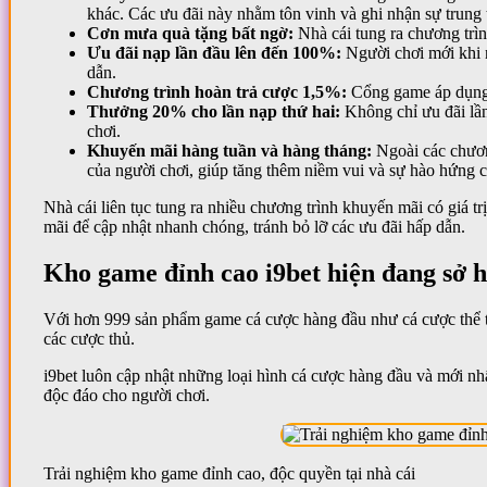
khác. Các ưu đãi này nhằm tôn vinh và ghi nhận sự trung 
Cơn mưa quà tặng bất ngờ:
Nhà cái tung ra chương trìn
Ưu đãi nạp lần đầu lên đến 100%:
Người chơi mới khi n
dẫn.
Chương trình hoàn trả cược 1,5%:
Cổng game áp dụng c
Thưởng 20% cho lần nạp thứ hai:
Không chỉ ưu đãi lần
chơi.
Khuyến mãi hàng tuần và hàng tháng:
Ngoài các chươn
của người chơi, giúp tăng thêm niềm vui và sự hào hứng c
Nhà cái liên tục tung ra nhiều chương trình khuyến mãi có giá t
mãi để cập nhật nhanh chóng, tránh bỏ lỡ các ưu đãi hấp dẫn.
Kho game đỉnh cao i9bet hiện đang sở 
Với hơn 999 sản phẩm game cá cược hàng đầu như cá cược thể thao
các cược thủ.
i9bet luôn cập nhật những loại hình cá cược hàng đầu và mới nhấ
độc đáo cho người chơi.
Trải nghiệm kho game đỉnh cao, độc quyền tại nhà cái