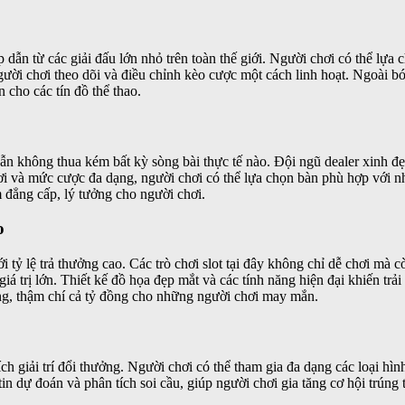
p dẫn từ các giải đấu lớn nhỏ trên toàn thế giới. Người chơi có thể lự
p người chơi theo dõi và điều chỉnh kèo cược một cách linh hoạt. Ngoài
 cho các tín đồ thể thao.
 dẫn không thua kém bất kỳ sòng bài thực tế nào. Đội ngũ dealer xinh 
ơi và mức cược đa dạng, người chơi có thể lựa chọn bàn phù hợp với n
đẳng cấp, lý tưởng cho người chơi.
o
ới tỷ lệ trả thưởng cao. Các trò chơi slot tại đây không chỉ dễ chơi m
iá trị lớn. Thiết kế đồ họa đẹp mắt và các tính năng hiện đại khiến trả
ng, thậm chí cả tỷ đồng cho những người chơi may mắn.
ch giải trí đổi thưởng. Người chơi có thể tham gia đa dạng các loại hìn
 tin dự đoán và phân tích soi cầu, giúp người chơi gia tăng cơ hội trúng